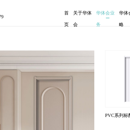
首
关于华体
华体会业
华体
79
页
会
务
略
PVC系列标