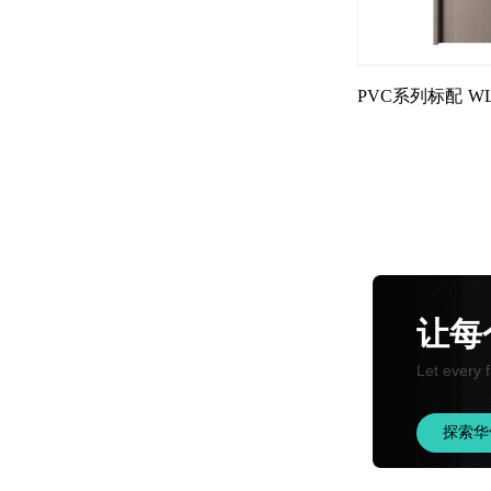
PVC系列标配
WL
让每
Let every f
探索华