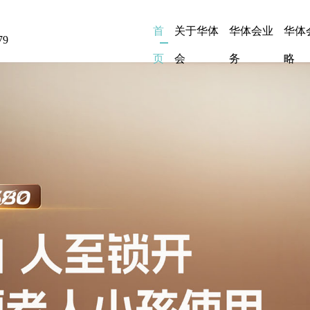
首
关于华体
华体会业
华体
79
页
会
务
略