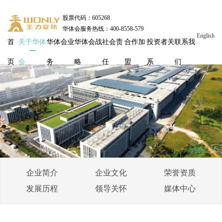
股票代码：605268
华体会服务热线：400-8558-579
English
首
关于华体
华体会业
华体会战
社会责
合作加
投资者关
联系我
页
会
务
略
任
盟
系
们
企业简介
企业文化
荣誉资质
发展历程
领导关怀
媒体中心