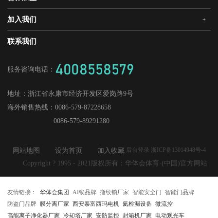
发展历程
三大智能
华体会静音木门
领导关怀
研发创新
加入我们
+
华体会机器人安全门
经销合作
媒体中心
战略合作
爱感真全屋智能家居
华体会招商
联系我们
人才理念
供应商加盟
工程门
社会招聘
4008558579
服务咨询电话：
校园招聘
地址：
浙江省永康市经济开发区爱岗路9号
海外销售热线：
0086-579-87228658
0086-579-89291280
后台登录 浙ICP备13014948号-4
网站地图
设为首页
加入收藏
Copyright ? 1995 - 2021版权所有：华体会体育·(中国)官方网站
友情链接：
华体会集团
AI锁品牌
指纹锁厂家
智能安全门
智能门品牌
防盗门品牌
膜分离厂家
西安泰富西玛电机
氦检漏设备
微流控
高能离子净化器厂家
冷却塔厂家
安防监控
封箱机厂家
电动观光车