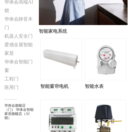
华体会高端AI
锁
华体会静音木
门
智能家电系统
机器人安全门
爱感全屋智能
家居
华体会智能门
窗
工程门
智能窗帘电机
智能水表
医用门
华体会旗舰店
（门）
华体会智能
家居旗舰店（AI
锁）