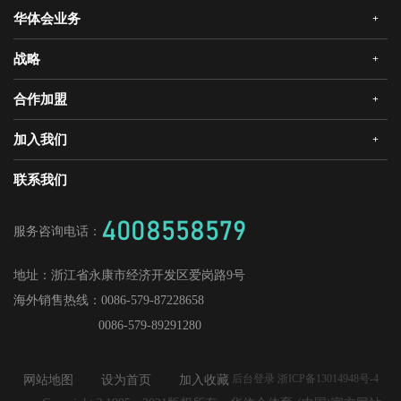
华体会业务
+
公司简介
企业文化
战略
+
华体会安全门
荣誉资质
华体会真AI锁
合作加盟
+
发展历程
三大智能
华体会静音木门
领导关怀
研发创新
加入我们
+
华体会机器人安全门
经销合作
媒体中心
战略合作
爱感真全屋智能家居
华体会招商
联系我们
人才理念
供应商加盟
工程门
社会招聘
4008558579
服务咨询电话：
校园招聘
地址：
浙江省永康市经济开发区爱岗路9号
海外销售热线：
0086-579-87228658
0086-579-89291280
后台登录 浙ICP备13014948号-4
网站地图
设为首页
加入收藏