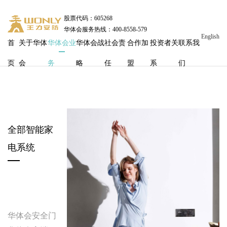
股票代码：605268
华体会服务热线：400-8558-579
English
首
关于华体
华体会业
华体会战
社会责
合作加
投资者关
联系我
页
会
务
略
任
盟
系
们
全部智能家
电系统
华体会安全门