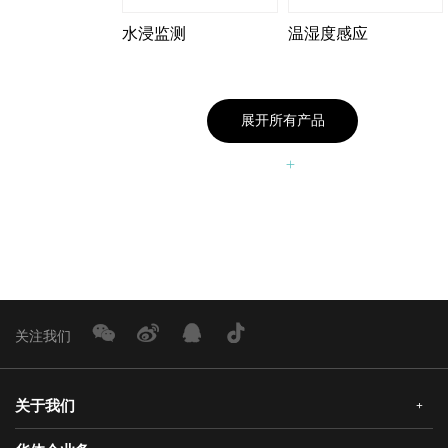
水浸监测
温湿度感应
展开所有产品
关注我们
关于我们
+