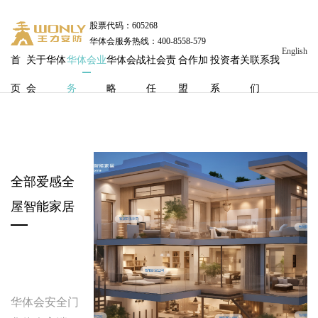
股票代码：605268
华体会服务热线：400-8558-579
English
首
关于华体
华体会业
华体会战
社会责
合作加
投资者关
联系我
页
会
务
略
任
盟
系
们
全部爱感全
屋智能家居
华体会安全门