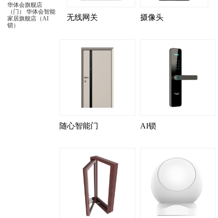
华体会旗舰店
（门）
华体会智能
无线网关
摄像头
家居旗舰店（AI
锁）
随心智能门
AI锁