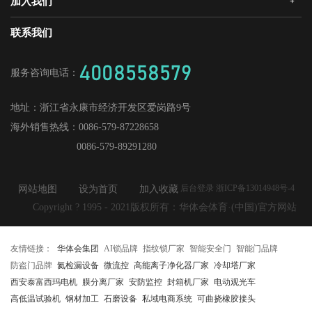
加入我们
+
华体会机器人安全门
经销合作
媒体中心
战略合作
爱感真全屋智能家居
华体会招商
联系我们
人才理念
供应商加盟
工程门
社会招聘
4008558579
服务咨询电话：
校园招聘
地址：
浙江省永康市经济开发区爱岗路9号
海外销售热线：
0086-579-87228658
0086-579-89291280
后台登录 浙ICP备13014948号-4
网站地图
设为首页
加入收藏
Copyright ? 1995 - 2021版权所有：华体会体育·(中国)官方网站
友情链接：
华体会集团
AI锁品牌
指纹锁厂家
智能安全门
智能门品牌
防盗门品牌
氦检漏设备
微流控
高能离子净化器厂家
冷却塔厂家
西安泰富西玛电机
膜分离厂家
安防监控
封箱机厂家
电动观光车
高低温试验机
钢材加工
石磨设备
私域电商系统
可曲挠橡胶接头