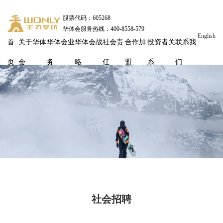
股票代码：605268
华体会服务热线：400-8558-579
English
首
关于华体
华体会业
华体会战
社会责
合作加
投资者关
联系我
页
会
务
略
任
盟
系
们
社会招聘