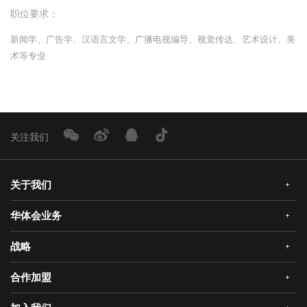
职位要求：
新闻学、广告学、汉语言文学、广播电视编导、视觉传达、艺术设计、美
术等专业
关注我们
关于我们
+
华体会业务
+
公司简介
企业文化
战略
+
华体会安全门
荣誉资质
华体会真AI锁
合作加盟
+
发展历程
三大智能
华体会静音木门
领导关怀
研发创新