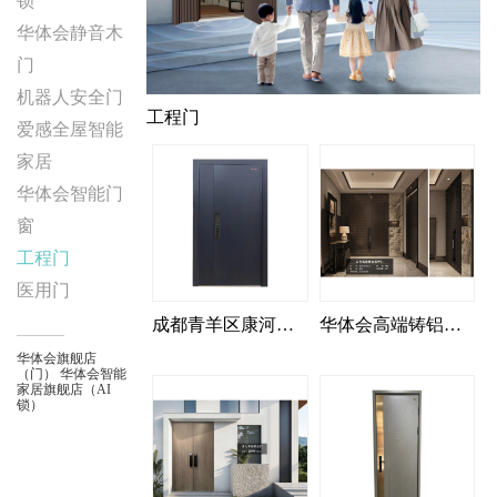
锁
华体会静音木
门
机器人安全门
工程门
爱感全屋智能
家居
华体会智能门
窗
工程门
医用门
成都青羊区康河社区项目GL097
华体会高端铸铝装甲门
价格：298
华体会旗舰店
（门）
华体会智能
家居旗舰店（AI
锁）