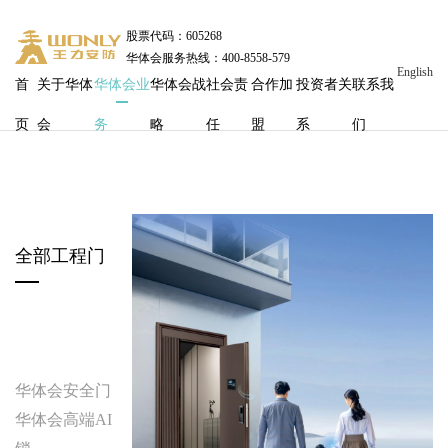
股票代码：605268
华体会服务热线：400-8558-579
English
首
关于华体
华体会业
华体会战
社会责
合作加
投资者关
联系我
页
会
务
略
任
盟
系
们
全部工程门
华体会安全门
华体会高端AI