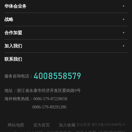
华体会业务
+
公司简介
企业文化
战略
+
华体会安全门
荣誉资质
华体会真AI锁
合作加盟
+
发展历程
三大智能
华体会静音木门
领导关怀
研发创新
加入我们
+
华体会机器人安全门
经销合作
媒体中心
战略合作
爱感真全屋智能家居
华体会招商
联系我们
人才理念
供应商加盟
工程门
社会招聘
4008558579
服务咨询电话：
校园招聘
地址：
浙江省永康市经济开发区爱岗路9号
海外销售热线：
0086-579-87228658
0086-579-89291280
后台登录 浙ICP备13014948号-4
网站地图
设为首页
加入收藏