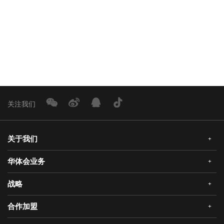
下一篇：
20余家权威媒体走进华体会： 揭秘行业唯一国家级5G工厂，立
分享：
返回新闻列表
关注我们
关于我们
+
华体会业务
+
公司简介
企业文化
战略
+
华体会安全门
荣誉资质
华体会真AI锁
合作加盟
+
发展历程
三大智能
华体会静音木门