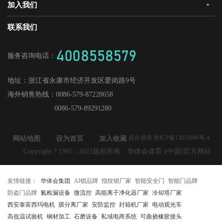
领导关怀
研发创新
加入我们
+
华体会机器人安全门
经销合作
媒体中心
战略合作
爱感真全屋智能家居
华体会招商
联系我们
人才理念
供应商加盟
工程门
社会招聘
4008558579
服务咨询电话：
校园招聘
地址：
浙江省永康市经济开发区爱岗路9号
海外销售热线：
0086-579-87228658
0086-579-89291280
后台登录 浙ICP备13014948号-4
网站地图
设为首页
加入收藏
Copyright ? 1995 - 2021版权所有：华体会体育·(中国)官方网站
友情链接：
华体会集团
AI锁品牌
指纹锁厂家
智能安全门
智能门品牌
防盗门品牌
氦检漏设备
微流控
高能离子净化器厂家
冷却塔厂家
西安泰富西玛电机
膜分离厂家
安防监控
封箱机厂家
电动观光车
高低温试验机
钢材加工
石磨设备
私域电商系统
可曲挠橡胶接头