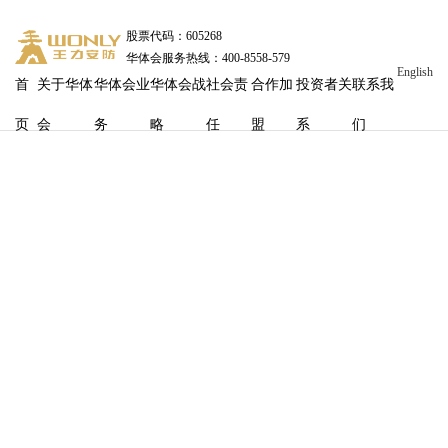
股票代码：605268
华体会服务热线：400-8558-579
English
首
关于华体
华体会业
华体会战
社会责
合作加
投资者关
联系我
页
会
务
略
任
盟
系
们
燃爆收官｜智能门专场单日预售破2W单！华体会三十周年
品智直播再创巅峰！
发布时间
：2026-03-26 10:16:19
浏览量：
1359
一场直播引爆品质消费热潮，智能门专场单日预售破2万
单；
一次专场强势出圈，流量狂飙登顶，热度持续沸腾全场！
一轮线上线下双向共振，硬核实力直击人心，尽显华体会锋