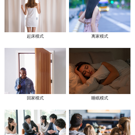
起床模式
离家模式
回家模式
睡眠模式