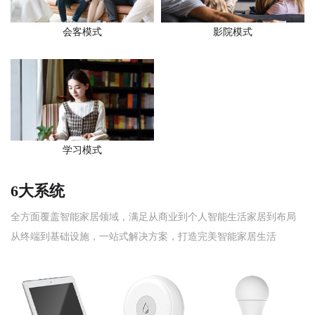
会客模式
影院模式
学习模式
6大系统
全方面覆盖智能家居领域，满足从商业到个人智能生活家居到布局
从终端到基础设施，一站式解决方案，打造完美智能家居生活