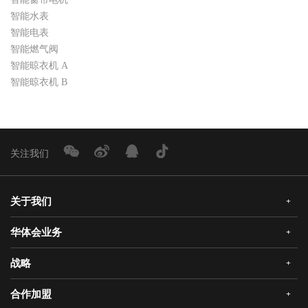
智能水表
智能电表
智能燃气阀
智能晾衣机 A
智能晾衣机 B
关注我们
关于我们
+
华体会业务
+
公司简介
企业文化
战略
+
华体会安全门
荣誉资质
华体会真AI锁
合作加盟
+
发展历程
三大智能